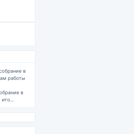
обрание в
ито...