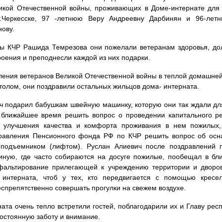
икой Отечественной войны, проживающих в Доме-интернате для
г.Черкесске, 97 -летнюю Веру Андреевну Дарбинян и 96-лет
ову.
ы КЧР Рашида Темрезова они пожелали ветеранам здоровья, дол
оения и преподнесли каждой из них подарки.
ления ветеранов Великой Отечественной войны в теплой домашней 
толом, они поздравили остальных жильцов дома- интерната.
ч подарил бабушкам швейную машинку, которую они так ждали дл
ближайшее время решить вопрос о проведении капитального р
я улучшения качества и комфорта проживания в нем пожилых,
правления Пенсионного фонда РФ по КЧР решить вопрос об осн
 подъемником (лифтом). Руслан Алиевич после поздравлений п
тиную, где часто собираются на досуге пожилые, пообещал в б
фальтирование прилегающей к учреждению территории и дворо
 интерната, чтоб у тех, кто передвигается с помощью кресе
спрепятственно совершать прогулки на свежем воздухе.
ата очень тепло встретили гостей, поблагодарили их и Главу рес
остоянную заботу и внимание.