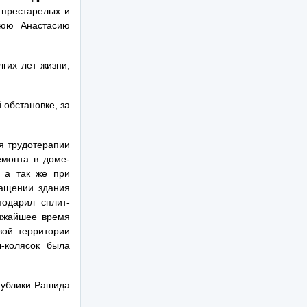
 престарелых и
нюю Анастасию
гих лет жизни,
обстановке, за
я трудотерапии
емонта в доме-
 а так же при
ащении здания
одарил сплит-
лижайшее время
вой территории
л-колясок была
публики Рашида