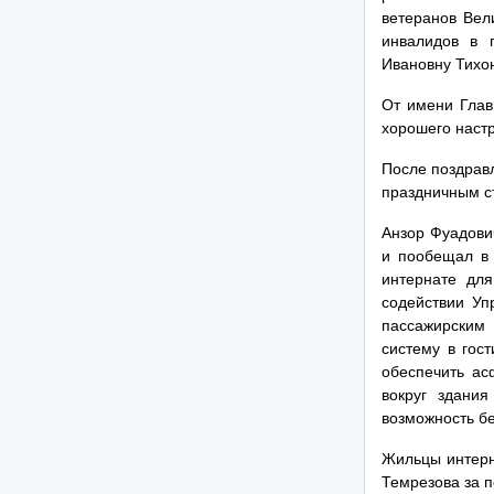
ветеранов Вел
инвалидов в 
Ивановну Тихон
От имени Глав
хорошего настр
После поздрав
праздничным с
Анзор Фуадови
и пообещал в 
интернате дл
содействии У
пассажирским
систему в гос
обеспечить ас
вокруг здания
возможность бе
Жильцы интерн
Темрезова за п