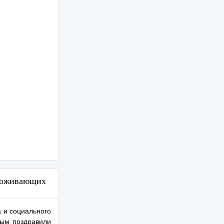
проживающих
а и социального
вым поздравили