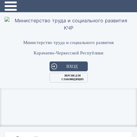
Министерство труда и социального развития
Карачаево-Черкесской Республики
ВХОД
ВЕРСИЯ ДЛЯ
СЛАБОВИДЯЩИХ
Логин
или
Пароль
E-
ВОЙТИ
Mail
Запомнить меня?
Забыли пароль?