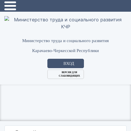
Министерство труда и социального развития
Карачаево-Черкесской Республики
ВХОД
ВЕРСИЯ ДЛЯ
СЛАБОВИДЯЩИХ
Логин
или
Пароль
E-
ВОЙТИ
Mail
Запомнить меня?
Забыли пароль?