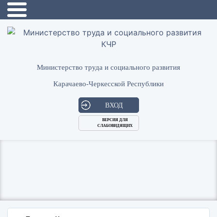
Министерство труда и социального развития
Карачаево-Черкесской Республики
ВХОД
ВЕРСИЯ ДЛЯ
СЛАБОВИДЯЩИХ
Логин
или
Пароль
E-
ВОЙТИ
Mail
Запомнить меня?
Забыли пароль?