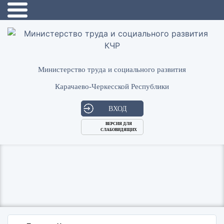
Министерство труда и социального развития
Карачаево-Черкесской Республики
ВХОД
ВЕРСИЯ ДЛЯ
СЛАБОВИДЯЩИХ
Логин
или
Пароль
E-
ВОЙТИ
Mail
Запомнить меня?
Забыли пароль?