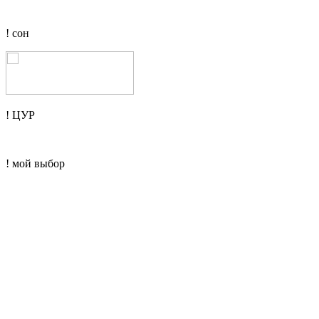
! сон
! ЦУР
! мой выбор