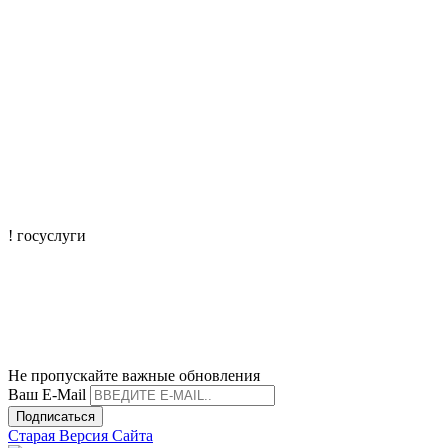
! госуслуги
mtisr@mintrudkchr.ru
mintrudkchr
Не пропускайте важные обновления
Ваш E-Mail
Подписаться
Старая Версия Сайта