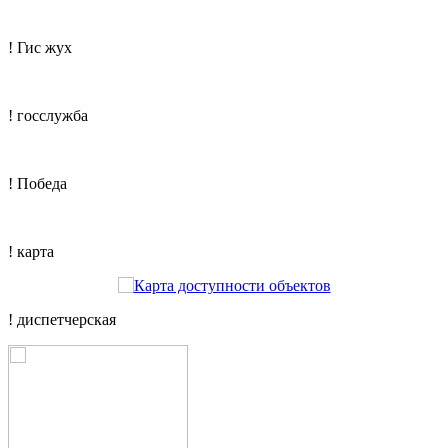
! Гис жух
! госслужба
! Победа
! карта
! диспетчерская