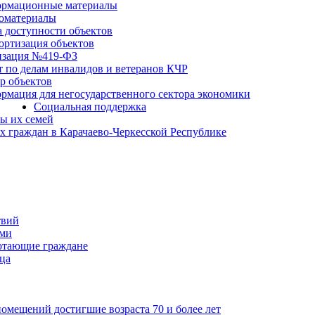
рмационные материалы
оматериалы
а доступности объектов
ортизация объектов
изация №419-ФЗ
т по делам инвалидов и ветеранов КЧР
р объектов
рмация для негосударственного сектора экономики
Социальная поддержка
ы их семей
 граждан в Карачаево-Черкесской Республике
твий
ьми
отающие граждане
ца
мещений достигшие возраста 70 и более лет