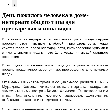
2
День пожилого человека в доме-
интернате общего типа для
престарелых и инвалидов
В осеннем календаре есть необычная дата, когда сердце
переполняется чувством глубокой признательности, когда
хочется говорить слова благодарности, быть особенно чуткими и
внимательными к людям - это День уважения людей старшего
поколения.
В этот день, по сложившейся традиции, в
доме – интернате
прошло праздничное мероприятие, просвещенно дню пожилых
людей.
От имени Министра труда и социального развития КЧР -
Мурадина Кемова, жителей дома-интерната поздравил
заместитель министра - Кемал Хачиров. Он пожелали им
мира, благополучия, крепкого здоровья, долголетия,
побольше радости и сердечного тепла.
С тёплыми пожеланиями и подарками
в этот день к жителям