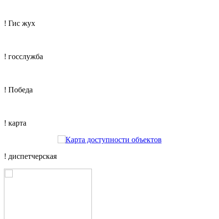
! Гис жух
! госслужба
! Победа
! карта
! диспетчерская