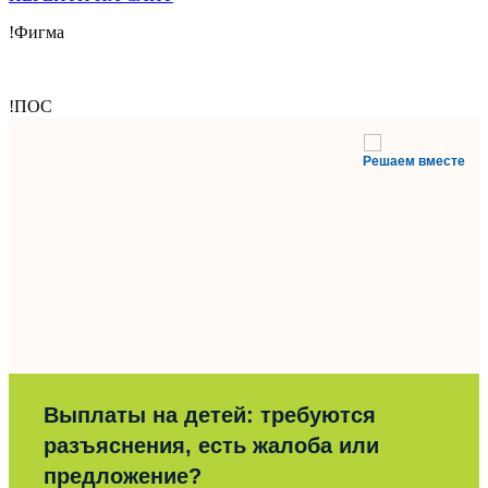
!Фигма
!ПОС
Решаем вместе
Выплаты на детей: требуются
разъяснения, есть жалоба или
предложение?