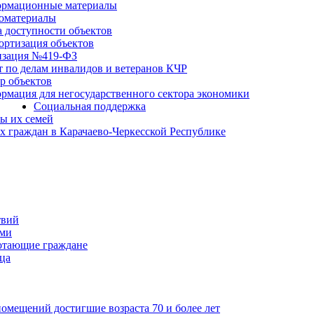
рмационные материалы
оматериалы
а доступности объектов
ортизация объектов
изация №419-ФЗ
т по делам инвалидов и ветеранов КЧР
р объектов
рмация для негосударственного сектора экономики
Социальная поддержка
ы их семей
 граждан в Карачаево-Черкесской Республике
твий
ьми
отающие граждане
ца
мещений достигшие возраста 70 и более лет