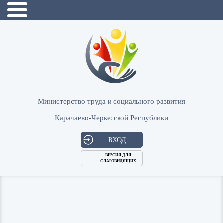
Министерство труда и социального развития
Карачаево-Черкесской Республики
ВХОД
ВЕРСИЯ ДЛЯ
СЛАБОВИДЯЩИХ
Логин
или
Пароль
E-
ВОЙТИ
Mail
Запомнить меня?
Забыли пароль?